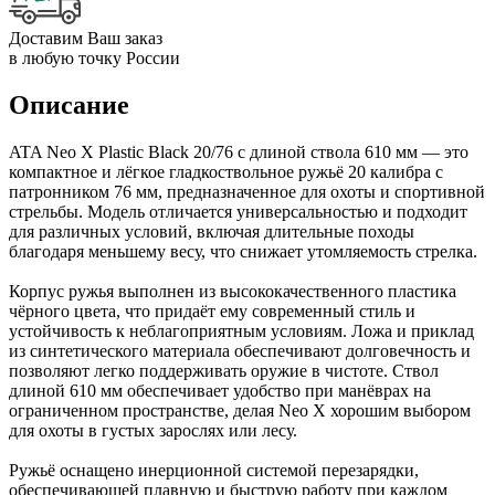
Доставим Ваш заказ
в любую точку России
Описание
ATA Neo X Plastic Black 20/76 с длиной ствола 610 мм — это
компактное и лёгкое гладкоствольное ружьё 20 калибра с
патронником 76 мм, предназначенное для охоты и спортивной
стрельбы. Модель отличается универсальностью и подходит
для различных условий, включая длительные походы
благодаря меньшему весу, что снижает утомляемость стрелка.
Корпус ружья выполнен из высококачественного пластика
чёрного цвета, что придаёт ему современный стиль и
устойчивость к неблагоприятным условиям. Ложа и приклад
из синтетического материала обеспечивают долговечность и
позволяют легко поддерживать оружие в чистоте. Ствол
длиной 610 мм обеспечивает удобство при манёврах на
ограниченном пространстве, делая Neo X хорошим выбором
для охоты в густых зарослях или лесу.
Ружьё оснащено инерционной системой перезарядки,
обеспечивающей плавную и быструю работу при каждом