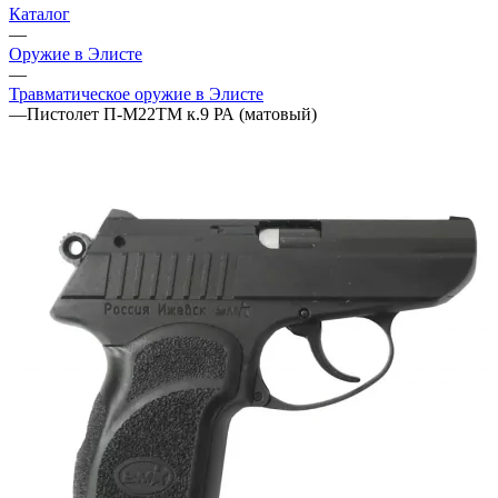
Каталог
—
Оружие в Элисте
—
Травматическое оружие в Элисте
—
Пистолет П-М22ТМ к.9 РА (матовый)