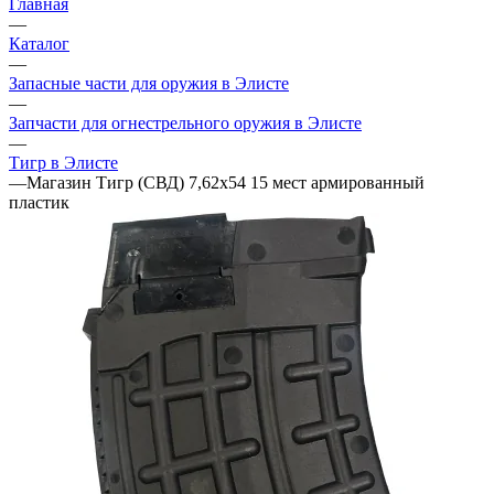
Главная
—
Каталог
—
Запасные части для оружия в Элисте
—
Запчасти для огнестрельного оружия в Элисте
—
Тигр в Элисте
—
Магазин Тигр (СВД) 7,62х54 15 мест армированный
пластик