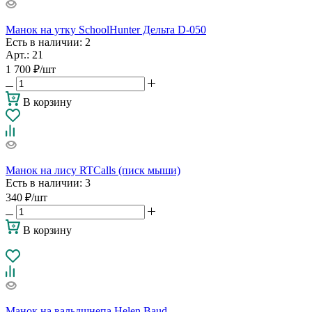
Манок на утку SchoolHunter Дельта D-050
Есть в наличии
: 2
Арт.: 21
1 700
₽
/шт
В корзину
Манок на лису RTCalls (писк мыши)
Есть в наличии
: 3
340
₽
/шт
В корзину
Манок на вальдшнепа Helen Baud