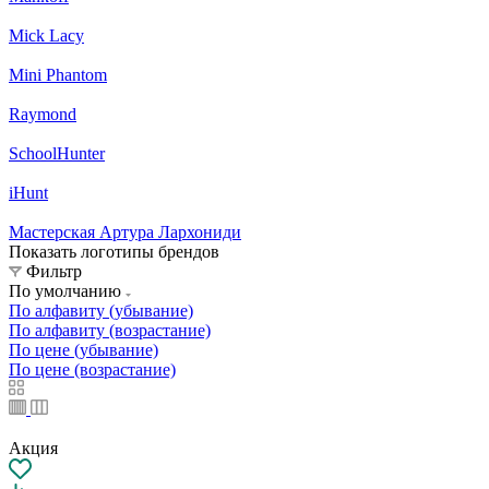
Mick Lacy
Mini Phantom
Raymond
SchoolHunter
iHunt
Мастерская Артура Лархониди
Показать логотипы брендов
Фильтр
По умолчанию
По алфавиту (убывание)
По алфавиту (возрастание)
По цене (убывание)
По цене (возрастание)
Акция