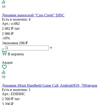
Динамик выносной "Cass Creek" DISC
Есть в наличии
: 4
Арт.: cc082
2 682
₽
/шт
2 980
₽
-
10
%
Экономия
298
₽
В корзину
Акция
Динамик iHunt Handheld Game Call, Android/IOS, 700звуков
Есть в наличии
: 1
Арт.: EDIHHC
2 560
₽
/шт
3 200
₽