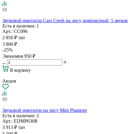
Звуковой имитатор Cass Creek на лису, компактный, 5 звуков
Есть в наличии
: 1
Арт.: CC096
2 850
₽
/шт
3 800
₽
-
25
%
Экономия
950
₽
В корзину
Акция
Звуковой имитатор на лису Mini Phantom
Есть в наличии
: 2
Арт.: EDMP630R
3 913
₽
/шт
5 590
₽