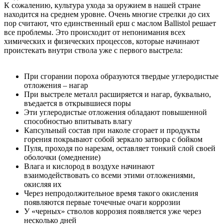
К сожалению, культура ухода за оружием в нашей стране
находится на среднем уровне. Очень многие стрелки до сих
пор считают, что единственный ерш с маслом Ballistol решает
все проблемы. Это происходит от непонимания всех
химических и физических процессов, которые начинают
проистекать внутри ствола уже с первого выстрела:
При сгорании пороха образуются твердые углеродистые
отложения – нагар
При выстреле металл расширяется и нагар, буквально,
въедается в открывшиеся поры
Эти углеродистые отложения обладают повышенной
способностью впитывать влагу
Капсульный состав при наколе сгорает и продукты
горения покрывают собой зеркало затвора с бойком
Пуля, проходя по нарезам, оставляет тонкий слой своей
оболочки (омеднение)
Влага и кислород в воздухе начинают
взаимодействовать со всеми этими отложениями,
окисляя их
Через непродолжительное время такого окисления
появляются первые точечные очаги коррозии
У «черных» стволов коррозия появляется уже через
несколько дней