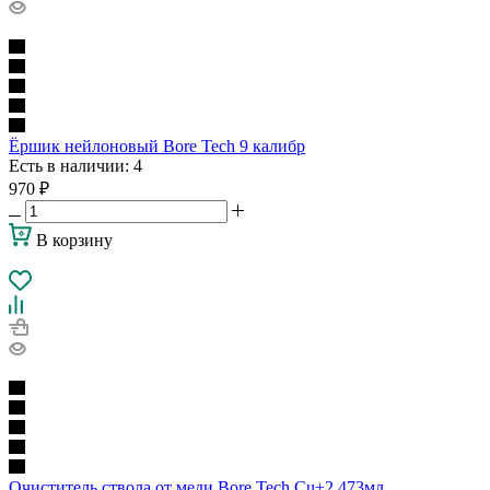
Ёршик нейлоновый Bore Tech 9 калибр
Есть в наличии
: 4
970
₽
В корзину
Очиститель ствола от меди Bore Tech Cu+2 473мл