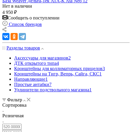
База Weaver Дельта-Тек ATA-K Ata Neo 12
Нет в наличии
4 950
₽
Сообщить о поступлении
Список брендов
Разделы товаров
Аксессуары для магазинов
2
ДТК открытого типа
4
Кронштейны для коллиматорных прицелов
3
Кронштейны на Тигр, Вепрь, Сайга, СКС
1
Направляющие
1
Простые антабки
7
Удлинители подствольного магазина
1
Фильтр
Сортировка
Розничная