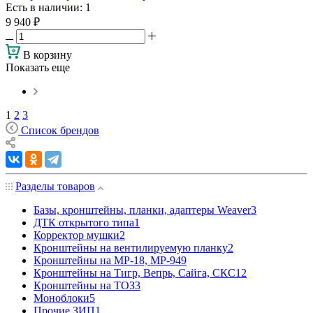
Есть в наличии
: 1
9 940
₽
В корзину
Показать еще
1
2
3
Список брендов
Разделы товаров
Базы, кронштейны, планки, адаптеры Weaver
3
ДТК открытого типа
1
Корректор мушки
2
Кронштейны на вентилируемую планку
2
Кронштейны на МР-18, МР-94
9
Кронштейны на Тигр, Вепрь, Сайга, СКС
12
Кронштейны на ТОЗ
3
Моноблоки
5
Прочие ЗИП
1