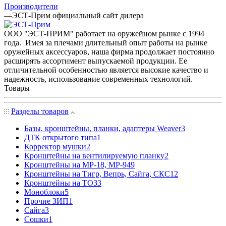
Производители
—
ЭСТ-Прим официальный сайт дилера
ООО "ЭСТ-ПРИМ" работает на оружейном рынке с 1994
года. Имея за плечами длительный опыт работы на рынке
оружейных аксессуаров, наша фирма продолжает постоянно
расширять ассортимент выпускаемой продукции. Ее
отличительной особенностью является высокие качество и
надежность, использование современных технологий.
Товары
Разделы товаров
Базы, кронштейны, планки, адаптеры Weaver
3
ДТК открытого типа
1
Корректор мушки
2
Кронштейны на вентилируемую планку
2
Кронштейны на МР-18, МР-94
9
Кронштейны на Тигр, Вепрь, Сайга, СКС
12
Кронштейны на ТОЗ
3
Моноблоки
5
Прочие ЗИП
1
Сайга
3
Сошки
1